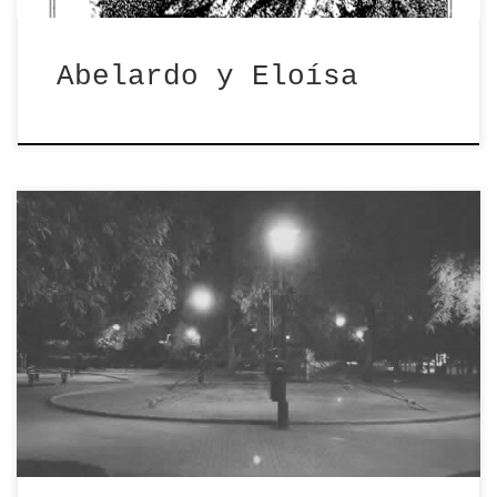
Abelardo y Eloísa
«A veces en la noche yo me revuelvo».
Hijos de la ira. «Insomnio». Dámaso
Alonso. […]