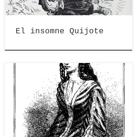
El insomne Quijote
La cultura occidental tiene desde el
siglo XII un epistolario representativo
de la pasión amorosa […]