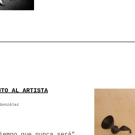
NTO AL ARTISTA
González
iempo que nunca será”.