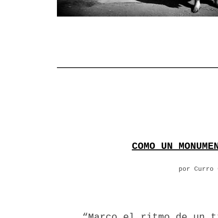
COMO UN MONUME
por Curro 
“Marco el ritmo de un t