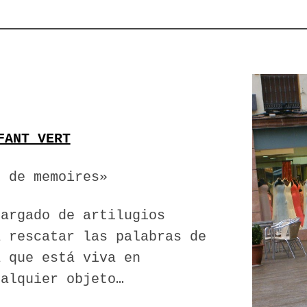
FANT VERT
r de memoires»
cargado de artilugios
a rescatar las palabras de
a que está viva en
ualquier objeto…