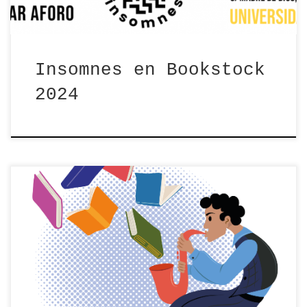
Insomnes en Bookstock
2024
Bookstock es un festival de libros y
música que celebra este año su séptima
edición. […]