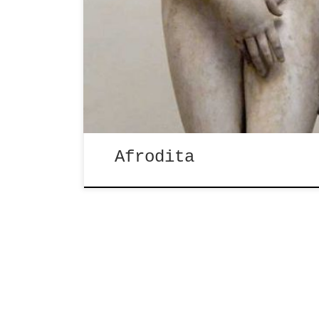
«Según la versión de Homero, es hi
Dione. Pero su genealogía […]
Afrodita